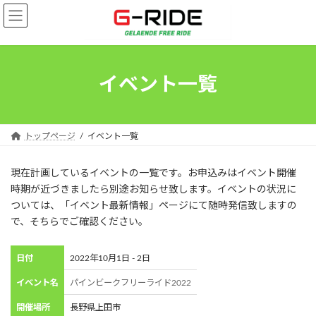
コ
ナ
ン
ビ
テ
ゲ
ン
ー
ツ
シ
イベント一覧
へ
ョ
ス
ン
キ
に
ッ
移
トップページ
イベント一覧
プ
動
現在計画しているイベントの一覧です。お申込みはイベント開催
時期が近づきましたら別途お知らせ致します。イベントの状況に
ついては、「イベント最新情報」ページにて随時発信致しますの
で、そちらでご確認ください。
日付
2022年10月1日 - 2日
イベント名
パインビークフリーライド2022
開催場所
長野県上田市